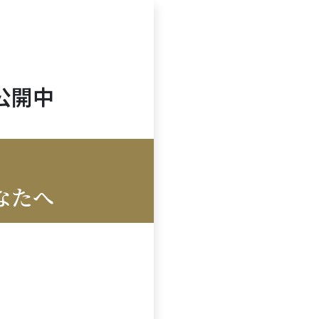
公開中
と
なたへ